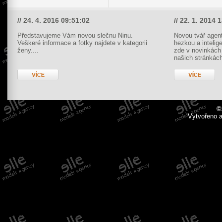
// 24. 4. 2016 09:51:02
// 22. 1. 2014 
Představujeme Vám novou slečnu Ninu.
Novou tvář agent
Veškeré informace a fotky najdete v kategorii
hezkou a intelig
ženy....
zde v novinkách 
našich stránkách
©
Vytvořeno