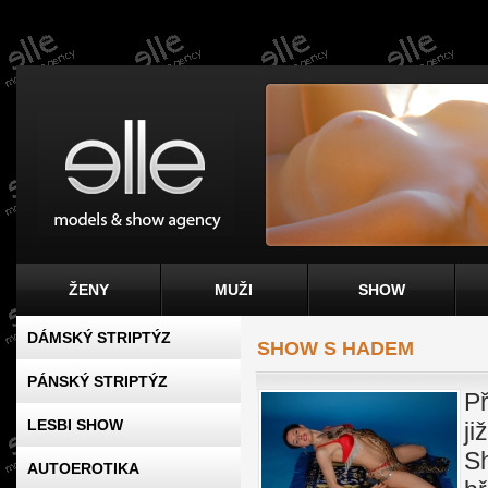
ŽENY
MUŽI
SHOW
DÁMSKÝ STRIPTÝZ
SHOW S HADEM
PÁNSKÝ STRIPTÝZ
Př
LESBI SHOW
ji
S
AUTOEROTIKA