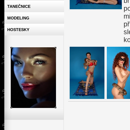
bř
TANEČNICE
p
m
MODELING
př
HOSTESKY
s
ko